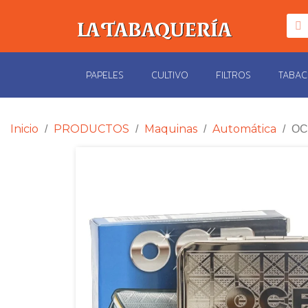
PAPELES
CULTIVO
FILTROS
TABA
Inicio
PRODUCTOS
Maquinas
Automática
OC