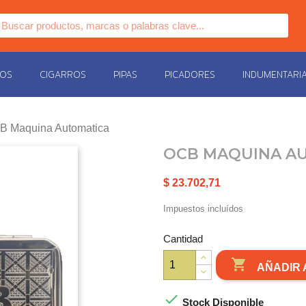
COS
CIGARROS
PIPAS
PICADORES
INDUMENTARI
B Maquina Automatica
OCB MAQUINA A
$ 23.702,71
Impuestos incluídos
Cantidad

AÑADIR 

Stock Disponible