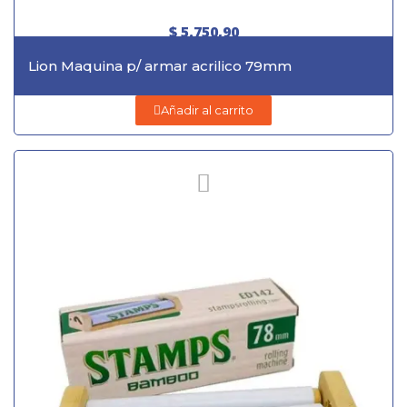
$ 5.750,90
Lion Maquina p/ armar acrilico 79mm
Añadir al carrito