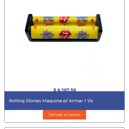
$ 6.107,50
Rolling Stones Maquina p/ Armar 1 1/4
Añadir al carrito