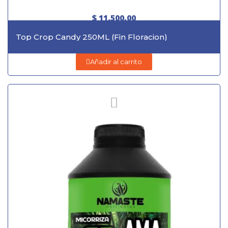
$ 11.500,00
Top Crop Candy 250ML (Fin Floracion)
Añadir al carrito