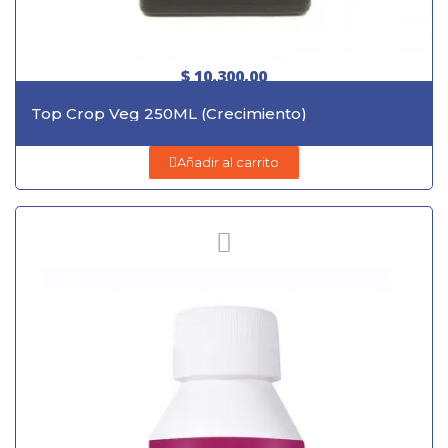
$ 10.300,00
Top Crop Veg 250ML (Crecimiento)
Añadir al carrito